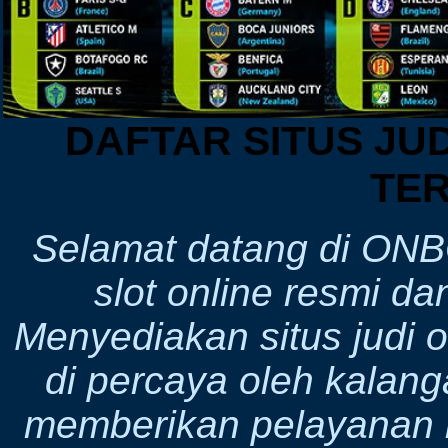
DAFTAR SITUS JUD
TE
Selamat datang di ONBO
slot online resmi da
Menyediakan situs judi o
di percaya oleh kalang
memberikan pelayanan