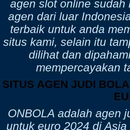
agen slot online suda
agen dari luar Indones
terbaik untuk anda me
situs kami, selain itu t
dilihat dan dipaham
mempercayakan t
SITUS AGEN JUDI BOL
EU
ONBOLA adalah agen jud
untuk euro 2024 di Asia