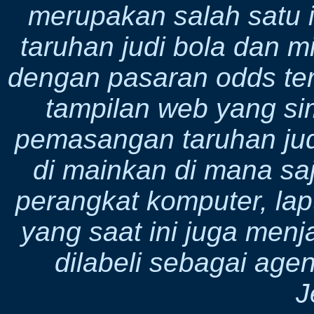
merupakan salah satu i
taruhan judi bola dan m
dengan pasaran odds terb
tampilan web yang s
pemasangan taruhan jud
di mainkan di mana saj
perangkat komputer, lap
yang saat ini juga menj
dilabeli sebagai age
J