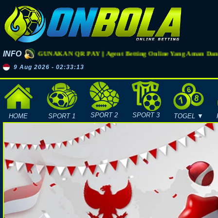
INFO
 PAY || Agent Betting Online Yang Aman Dan Terpercaya Di
9 Aug 2026 - 02:33:14
SPORT 2
SPORT 3
HOME
SPORT 1
TOGEL
▼