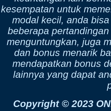
kesempatan untuk meme
modal kecil, anda bis
beberapa pertandingan
menguntungkan, juga m
dan bonus menarik ba
mendapatkan bonus de
lainnya yang dapat an
Copyright © 2023 ONB